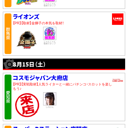
じゃんじゃん
取材スタッフ
ライオンズ
【PR】【取材】金獅子の本気を取材！
じゃんじゃん
取材スタッフ
8月15日（土）
コスモジャパン大府店
【PR】【実戦取材】人気ライターと一緒にパチンコ・スロットを楽し
もう♪
しのけん