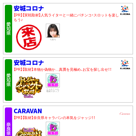
安城コロナ
【PR】【実戦取材】人気ライターと一緒にパチンコ・スロットを楽し
もう♪
らあら
安城コロナ
【PR】【取材】本物か偽物か…真贋を見極め、お宝を探し出せ！！
じゃんじゃん
取材スタッフ
CARAVAN
【PR】【取材】奈良県キャラバンの本気をジャッジ！！