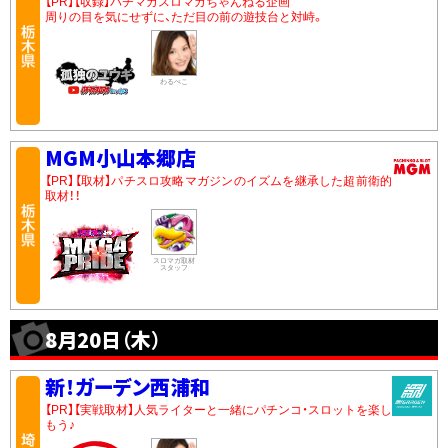
【PR】【収録】パチマガスロマガちゃんねる企画
周りの目を気にせずに、ただ目の前の遊技台と対峙。
わるぺこ
MGM小山本郷店
【PR】【取材】パチスロ攻略マガジンのイズムを継承した超前衛的
取材！！
スロマガ取材
スタッフ
8月20日（木）
新！ガーデン西浦和
【PR】【実戦取材】人気ライターと一緒にパチンコ・スロットを楽し
もう♪