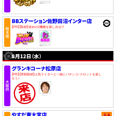
じゃんじゃん
取材スタッフ
BBステーション佐野田沼インター店
【PR】【取材】攻めの2機種を探し出せ！！
じゃんじゃん
取材スタッフ
8月12日（水）
グランキコーナ松原店
【PR】【実戦取材】人気ライターと一緒にパチンコ・スロットを楽し
もう♪
レビン
やすだ東大宮店