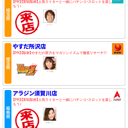
【PR】【実戦取材】人気ライターと一緒にパチンコ・スロットを楽し
もう♪
レビン
やすだ所沢店
【PR】【取材】やすだの実力をマガジンイズムで徹底リサーチ！！
ドラ美
アラジン須賀川店
【PR】【実戦取材】人気ライターと一緒にパチンコ・スロットを楽し
もう♪
わるぺこ