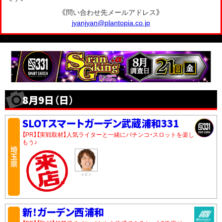
《問い合わせ先メールアドレス》
jyanjyan@plantopia.co.jp
8月9日（日）
SLOTスマートガーデン武蔵浦和331
【PR】【実戦取材】人気ライターと一緒にパチンコ・スロットを楽し
もう♪
レビン
新！ガーデン西浦和