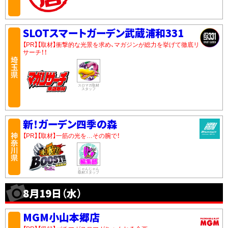
SLOTスマートガーデン武蔵浦和331
【PR】【取材】衝撃的な光景を求め、マガジンが総力を挙げて徹底リ
サーチ！！
スロマガ取材
スタッフ
新！ガーデン四季の森
【PR】【取材】一筋の光を…その腕で！
じゃんじゃん
取材スタッフ
8月19日（水）
MGM小山本郷店