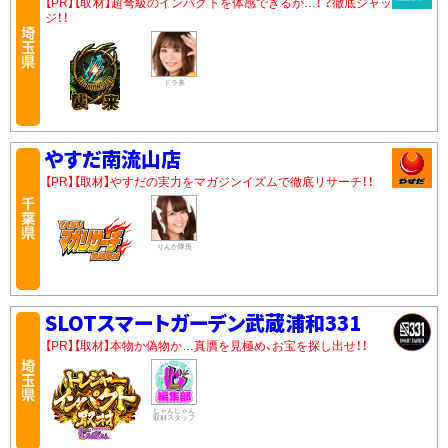
【PR】【取材】超弩級のインパクトを体感できるか…！？徹底ジャッ
ジ！！
ドラ美
やすだ南流山店
【PR】【取材】やすだの実力をマガジンイズムで徹底リサーチ！！
りんか隊長
SLOTスマートガーデン武蔵浦和331
【PR】【取材】本物か偽物か…真贋を見極め、お宝を探し出せ！！
じゃんじゃん
取材スタッフ