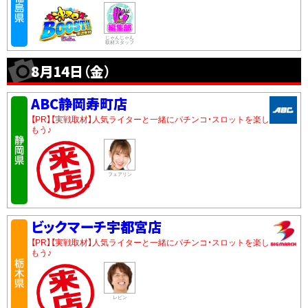
じゃんじゃん
取材スタッフ
8月14日（金）
ABC静岡寿町店
【PR】【実戦取材】人気ライターと一緒にパチンコ・スロットを楽し
もう♪
フェアリン
ビックマーチ宇都宮店
【PR】【実戦取材】人気ライターと一緒にパチンコ・スロットを楽し
もう♪
レビン