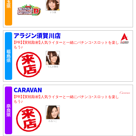
ドラ美
アラジン須賀川店
【PR】【実戦取材】人気ライターと一緒にパチンコ・スロットを楽し
もう♪
りんか隊長
CARAVAN
【PR】【実戦取材】人気ライターと一緒にパチンコ・スロットを楽し
もう♪
わるぺこ