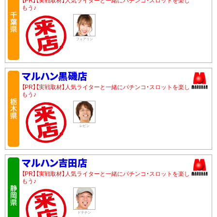
【PR】【実戦取材】人気ライターと一緒にパチンコ・スロットを楽し
もう♪
フェアリン
マルハン黒磯店
【PR】【実戦取材】人気ライターと一緒にパチンコ・スロットを楽し
もう♪
レビン
マルハン吉田店
【PR】【実戦取材】人気ライターと一緒にパチンコ・スロットを楽し
もう♪
ドテチン