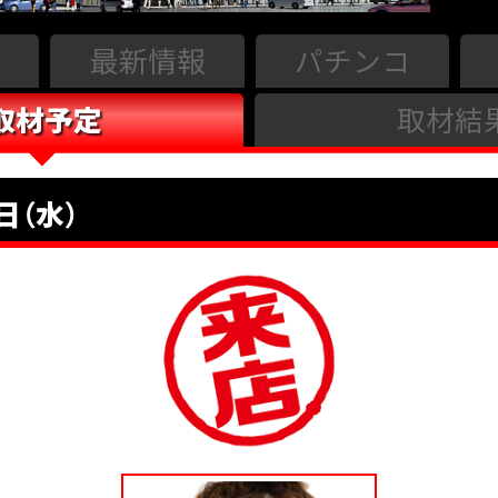
最新情報
パチンコ
取材予定
取材結
日（水）