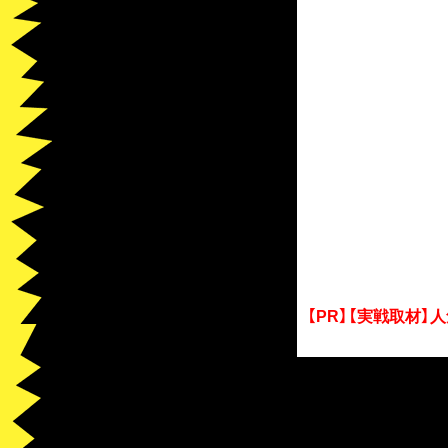
【PR】【実戦取材