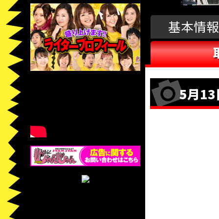
基本情報
5月13