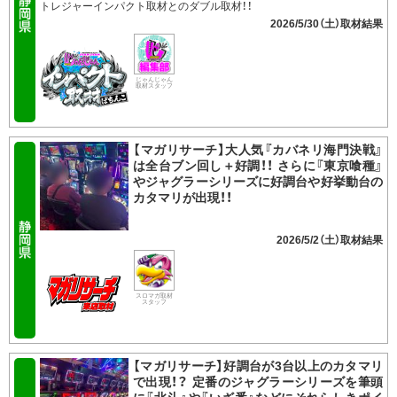
トレジャーインパクト取材とのダブル取材！！
2026/5/30（土）
じゃんじゃん
取材スタッフ
【マガリサーチ】大人気『カバネリ海門決戦』
は全台ブン回し＋好調！！ さらに『東京喰種』
やジャグラーシリーズに好調台や好挙動台の
カタマリが出現！！
2026/5/2（土）
スロマガ取材
スタッフ
【マガリサーチ】好調台が3台以上のカタマリ
で出現！？ 定番のジャグラーシリーズを筆頭