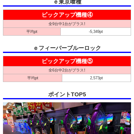
ｅ東京喰種
ピックアップ機種④
全9台中1台がプラス！
平均pt
-5,349pt
ｅフィーバーブルーロック
ピックアップ機種⑤
全6台中2台がプラス！
平均pt
2,573pt
ポイントTOP5