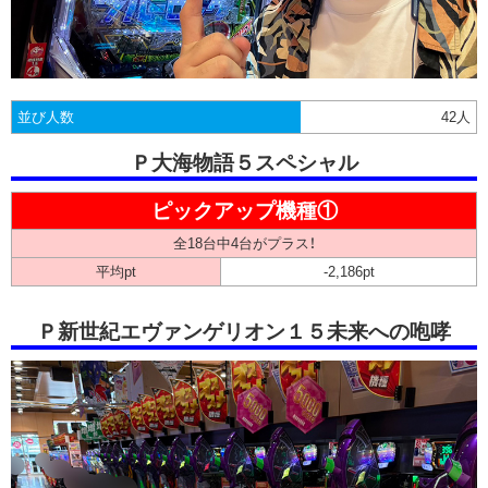
並び人数
42人
Ｐ大海物語５スペシャル
ピックアップ機種①
全18台中4台がプラス！
平均pt
-2,186pt
Ｐ新世紀エヴァンゲリオン１５未来への咆哮