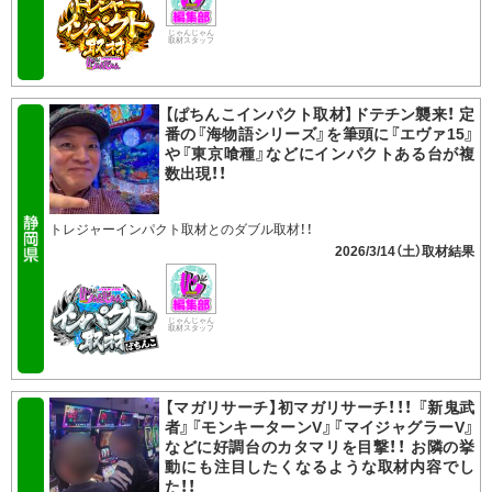
じゃんじゃん
取材スタッフ
【ぱちんこインパクト取材】ドテチン襲来！ 定
番の『海物語シリーズ』を筆頭に『エヴァ15』
や『東京喰種』などにインパクトある台が複
数出現！！
トレジャーインパクト取材とのダブル取材！！
2026/3/14（土）
じゃんじゃん
取材スタッフ
【マガリサーチ】初マガリサーチ！！！ 『新鬼武
者』『モンキーターンV』『マイジャグラーV』
などに好調台のカタマリを目撃！！ お隣の挙
動にも注目したくなるような取材内容でし
た！！