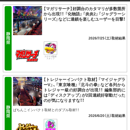
【マガリサーチ】好調台のカタマリが多数箇所
から出現！！ 『化物語』『炎炎2』『ジャグラーシ
リーズ』などに連鎖を楽しむユーザーを目撃！
2026/7/25（土）
スロマガ取材
スタッフ
【トレジャーインパクト取材】『マイジャグラ
ーV』、『東京喰種』『北斗の拳』など各列から
トレジャー級の好調台が出現！！ 編集部的に
は『ディスクアップ』が2回連続好挙動だった
のが気になりますな！！
ぱちんこインパクト取材とのダブル取材！！
2026/6/20（土）