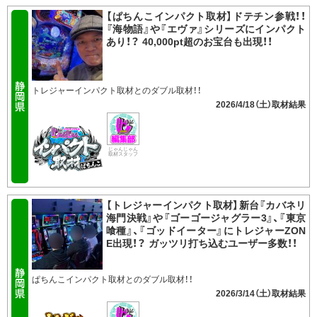
【ぱちんこインパクト取材】ドテチン参戦！！
『海物語』や『エヴァ』シリーズにインパクト
あり！？ 40,000pt超のお宝台も出現！！
トレジャーインパクト取材とのダブル取材！！
2026/4/18（土）
じゃんじゃん
取材スタッフ
【トレジャーインパクト取材】新台『カバネリ
海門決戦』や『ゴーゴージャグラー3』、『東京
喰種』、『ゴッドイーター』にトレジャーZON
E出現！？ ガッツリ打ち込むユーザー多数！！
ぱちんこインパクト取材とのダブル取材！！
2026/3/14（土）