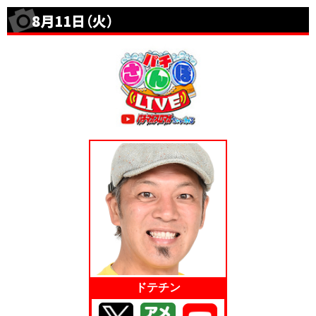
8月11日（火）
ドテチン