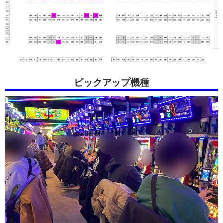
ピックアップ機種