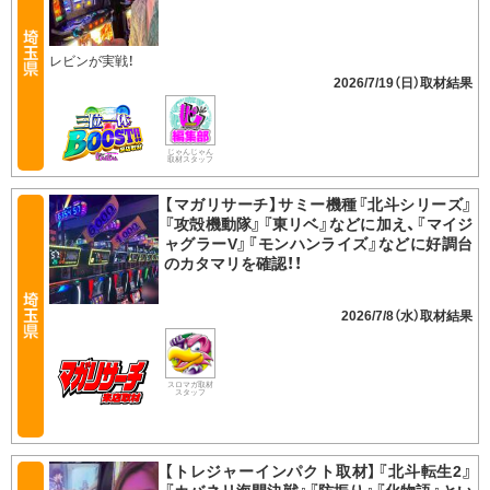
レビンが実戦！
2026/7/19（日）
じゃんじゃん
取材スタッフ
【マガリサーチ】サミー機種『北斗シリーズ』
『攻殻機動隊』『東リベ』などに加え、『マイジ
ャグラーV』『モンハンライズ』などに好調台
のカタマリを確認！！
2026/7/8（水）
スロマガ取材
スタッフ
【トレジャーインパクト取材】『北斗転生2』