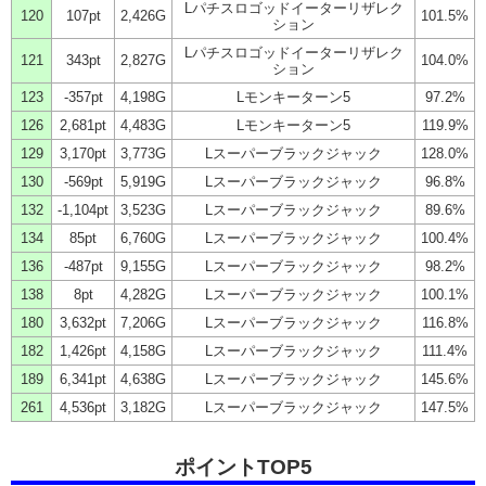
Lパチスロゴッドイーターリザレク
120
107pt
2,426G
101.5%
ション
Lパチスロゴッドイーターリザレク
121
343pt
2,827G
104.0%
ション
123
-357pt
4,198G
Lモンキーターン5
97.2%
126
2,681pt
4,483G
Lモンキーターン5
119.9%
129
3,170pt
3,773G
Lスーパーブラックジャック
128.0%
130
-569pt
5,919G
Lスーパーブラックジャック
96.8%
132
-1,104pt
3,523G
Lスーパーブラックジャック
89.6%
134
85pt
6,760G
Lスーパーブラックジャック
100.4%
136
-487pt
9,155G
Lスーパーブラックジャック
98.2%
138
8pt
4,282G
Lスーパーブラックジャック
100.1%
180
3,632pt
7,206G
Lスーパーブラックジャック
116.8%
182
1,426pt
4,158G
Lスーパーブラックジャック
111.4%
189
6,341pt
4,638G
Lスーパーブラックジャック
145.6%
261
4,536pt
3,182G
Lスーパーブラックジャック
147.5%
ポイントTOP5