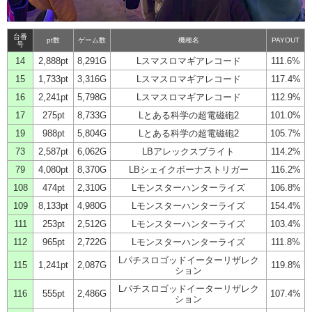
台番
pt数
ゲーム数
機種名
PAYOUT
号
14
2,888pt
8,291G
Lスマスロマギアレコード
111.6%
15
1,733pt
3,316G
Lスマスロマギアレコード
117.4%
16
2,241pt
5,798G
Lスマスロマギアレコード
112.9%
17
275pt
8,733G
Lとある科学の超電磁砲2
101.0%
19
988pt
5,804G
Lとある科学の超電磁砲2
105.7%
73
2,587pt
6,062G
LBアレックスブライト
114.2%
79
4,080pt
8,370G
LBシェイクボーナストリガー
116.2%
108
474pt
2,310G
Lモンスターハンターライズ
106.8%
109
8,133pt
4,980G
Lモンスターハンターライズ
154.4%
111
253pt
2,512G
Lモンスターハンターライズ
103.4%
112
965pt
2,722G
Lモンスターハンターライズ
111.8%
Lパチスロゴッドイーターリザレク
115
1,241pt
2,087G
119.8%
ション
Lパチスロゴッドイーターリザレク
116
555pt
2,486G
107.4%
ション