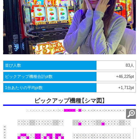
並び人数
83人
ピックアップ機種合計pt数
+46,225pt
1台あたりの平均pt数
+1,712pt
ピックアップ機種【シマ図】