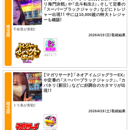
リ海門決戦』や『北斗転生2』、そして定番の
『スーパーブラックジャック』などにトレジ
ャー出現！！ 中には10,000超の特大トレジャ
ーも確認！
千奈里が実戦！
2026/4/19（日）
じゃんじゃん
取材スタッフ
【マガリサーチ】『ネオアイムジャグラーEX』
や定番の『スーパーブラックジャック』、『カ
バネリ（新旧）』などに好調台のカタマリが出
現！！
ドラ美が実戦！
2026/4/18（土）
スロマガ取材