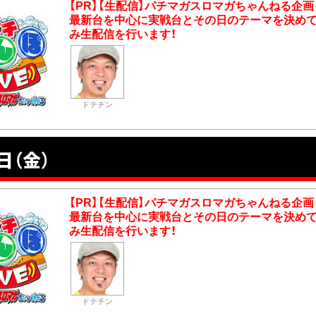
【PR】【生配信】パチマガスロマガちゃんねる企画
最新台を中心に実戦台とその日のテーマを決め
み生配信を行います！
ドテチン
日（金）
【PR】【生配信】パチマガスロマガちゃんねる企画
最新台を中心に実戦台とその日のテーマを決め
み生配信を行います！
ドテチン