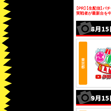
【PR】【生配信】
実戦者が最新台を
8月15
9月15