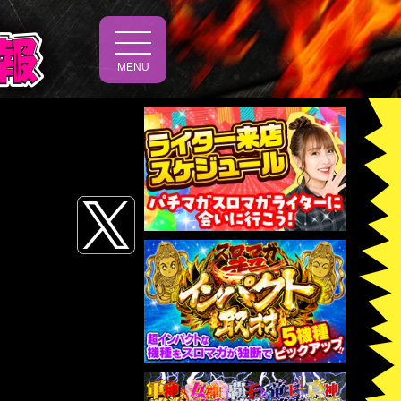
t
o
MENU
g
g
l
e
n
a
v
i
g
a
t
i
o
n