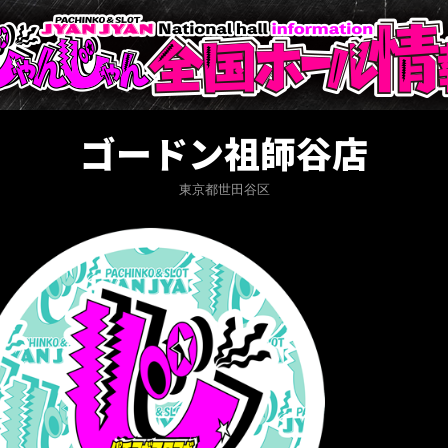
ゴードン祖師谷店
東京都世田谷区