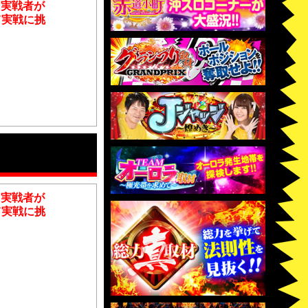
 実戦者が
て実戦に挑
 実戦者が
て実戦に挑