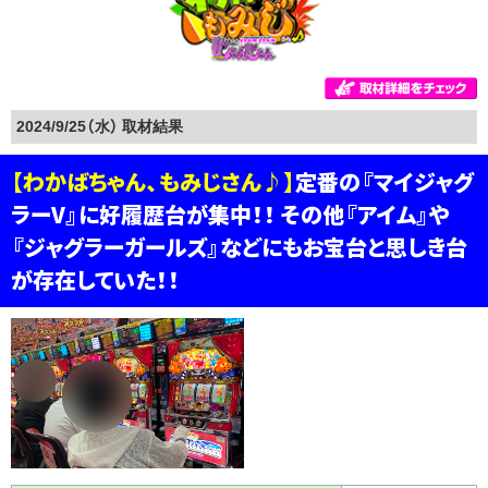
2024/9/25（水）
【わかばちゃん、もみじさん♪】
定番の『マイジャグ
ラーV』に好履歴台が集中！！ その他『アイム』や
『ジャグラーガールズ』などにもお宝台と思しき台
が存在していた！！