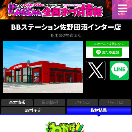
MENU
BBステーション佐野田沼インター店
栃木県佐野市田沼
このホールと友達になる
基本情報
最新情報
パチンコ
パチスロ
取材予定
取材結果