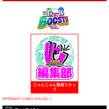
じゃんじゃん取材スタッ
フ
【PR】【取材】3つの熱気が店内を包む！！