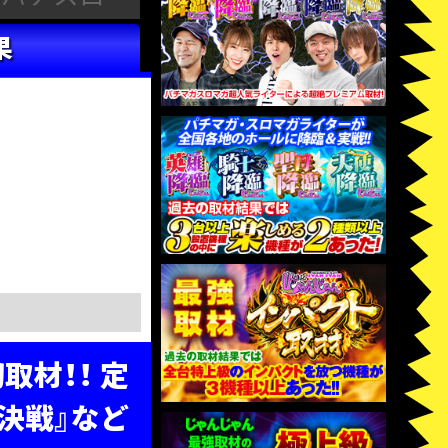
果
取材！！ 定
門決戦』など