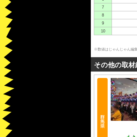
7
8
9
10
※数値はじゃんじゃん編
その他の取材