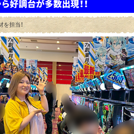
ら好調台が多数出現！！
材を担当！