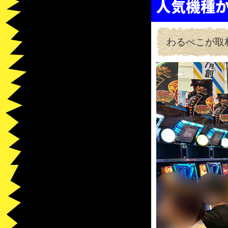
人気機種か
わるぺこが取