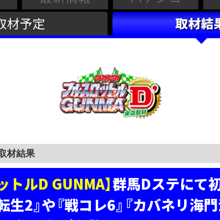
取材予定
取材結
トルD GUNMA】
群馬Dステにて初
転生2』や『戦コレ6』『カバネリ海