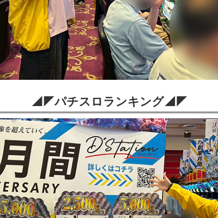
◢◤パチスロランキング◢◤