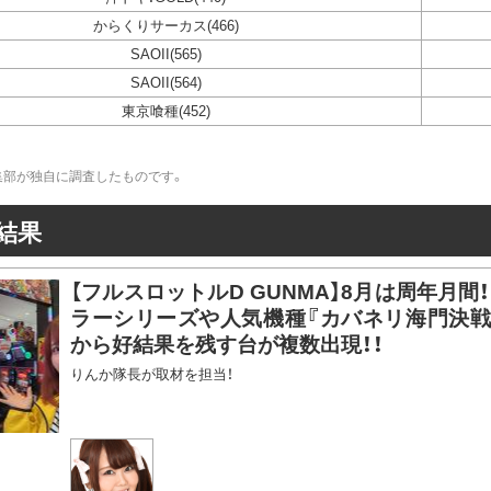
からくりサーカス(466)
SAOII(565)
SAOII(564)
東京喰種(452)
集部が独自に調査したものです。
結果
【フルスロットルD GUNMA】8月は周年月間
ラーシリーズや人気機種『カバネリ海門決戦』
から好結果を残す台が複数出現！！
りんか隊長が取材を担当！