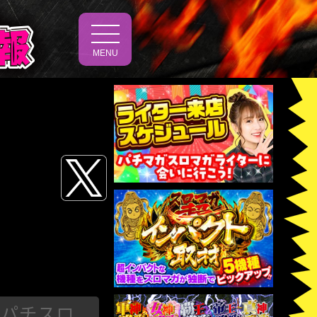
t
o
MENU
g
g
l
e
n
a
v
i
g
a
t
i
o
n
パチスロ