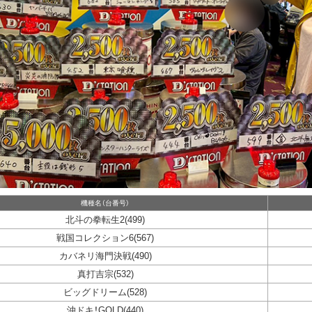
機種名（台番号）
北斗の拳転生2(499)
戦国コレクション6(567)
カバネリ海門決戦(490)
真打吉宗(532)
ビッグドリーム(528)
沖ドキ！GOLD(440)