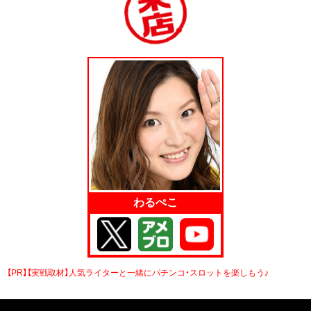
わるぺこ
【PR】【実戦取材】人気ライターと一緒にパチンコ・スロットを楽しもう♪