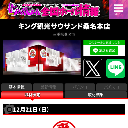
MENU
キング観光サウザンド桑名本店
三重県桑名市
このホールと友達になる
基本情報
最新情報
パチンコ
パチスロ
取材予定
取材結果
12月21日（日）