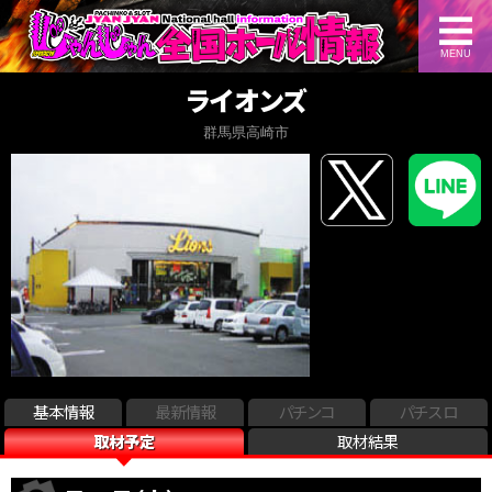
MENU
ライオンズ
群馬県高崎市
基本情報
最新情報
パチンコ
パチスロ
取材予定
取材結果