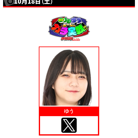
10月18日（土）
ゆう