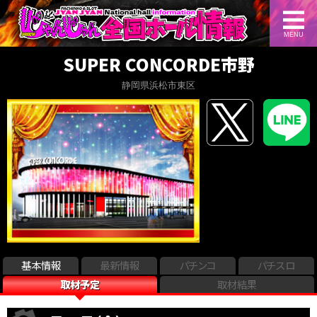
MENU
SUPER CONCORDE市野
静岡県浜松市東区
基本情報
最新情報
パチンコ
パチスロ
取材予定
取材結果