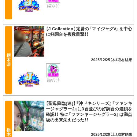
じゃんじゃん
取材スタッフ
【J Collection】定番の『マイジャグV』を中心
に好調台を複数目撃！！
2025/12/25（木）
じゃんじゃん
取材スタッフ
【聖母降臨[連]】『沖ドキシリーズ』『ファンキ
ージャグラー2』に3台並びの好調台の連鎖を
確認！！ 特に『ファンキージャグラー2』は満点
級の出来栄えだった！！
2025/12/20（土）