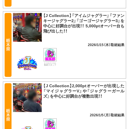
【J Collection】『アイムジャグラー』『ファン
キージャグラー2』『ゴーゴージャグラー3』を
中心に好調台が出現！！ 5,000ptオーバー台も
飛び出した！！
2026/1/15（木）
じゃんじゃん
取材スタッフ
【J Collection】2,000ptオーバーが出現した
『マイジャグラーV』や『ジャグラーガール
ズ』を中心に好調台が複数出現！！
2026/1/5（月）