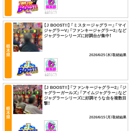
じゃんじゃん
取材スタッフ
【J BOOST!!】『ミスタージャグラー』『マイ
ジャグラーV』『ファンキージャグラー2』など
ジャグラーシリーズに好調台が集中！
2026/6/25（木）
じゃんじゃん
取材スタッフ
【J BOOST!!】『ファンキージャグラー2』『ジ
ャグラーガールズ』『アイムジャグラー』など
ジャグラーシリーズに好調そうな台を複数目
撃！
2026/6/15（月）