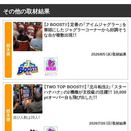
その他の取材結果
【J BOOST!!】定番の『アイムジャグラー』を
筆頭にしたジャグラーコーナーから好調そう
な台が複数出現！！
2026/8/5（水）
じゃんじゃん
取材スタッフ
【TWO TOP BOOST!!】『北斗転生2』『スター
ハナハナ』の2機種が主役級の活躍！！ 10,000
ptオーバー台も飛び出した！！
並び人数は26人！
2026/7/26（日）