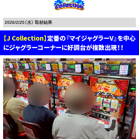
2026/2/25（水）
【J Collection】
定番の『マイジャグラーV』を中心
にジャグラーコーナーに好調台が複数出現！！