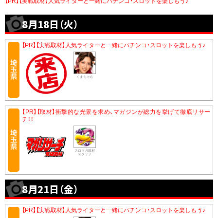
【PR】【実戦取材】人気ライターと一緒にパチンコ・スロットを楽しもう♪
8月18日（火）
【PR】【実戦取材】人気ライターと一緒にパチンコ・スロットを楽しもう♪
くまちゃむ
【PR】【取材】衝撃的な光景を求め、マガジンが総力を挙げて徹底リサー
チ！！
スロマガ取材
スタッフ
8月21日（金）
【PR】【実戦取材】人気ライターと一緒にパチンコ・スロットを楽しもう♪