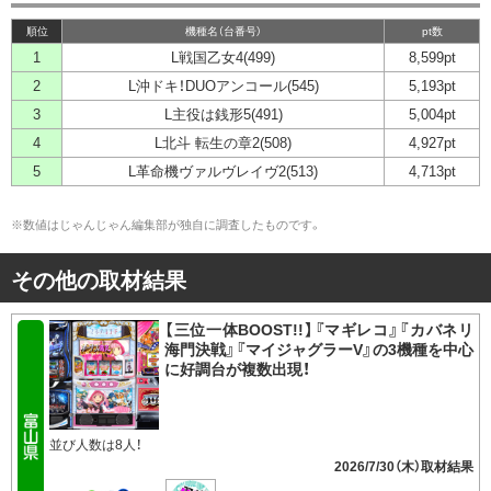
順位
機種名（台番号）
pt数
1
L戦国乙女4(499)
8,599pt
2
L沖ドキ！DUOアンコール(545)
5,193pt
3
L主役は銭形5(491)
5,004pt
4
L北斗 転生の章2(508)
4,927pt
5
L革命機ヴァルヴレイヴ2(513)
4,713pt
※数値はじゃんじゃん編集部が独自に調査したものです。
その他の取材結果
【三位一体BOOST!!】『マギレコ』『カバネリ
海門決戦』『マイジャグラーV』の3機種を中心
に好調台が複数出現！
並び人数は8人！
2026/7/30（木）