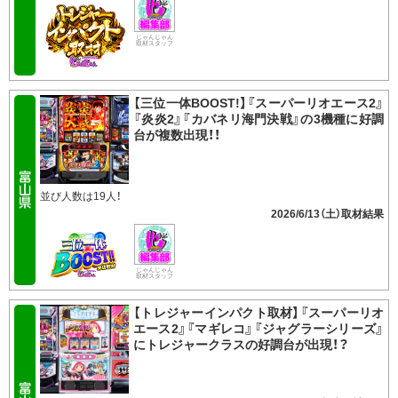
じゃんじゃん
取材スタッフ
【三位一体BOOST!】『スーパーリオエース2』
『炎炎2』『カバネリ海門決戦』の3機種に好調
台が複数出現！！
並び人数は19人！
2026/6/13（土）
じゃんじゃん
取材スタッフ
【トレジャーインパクト取材】『スーパーリオ
エース2』『マギレコ』『ジャグラーシリーズ』
にトレジャークラスの好調台が出現！？