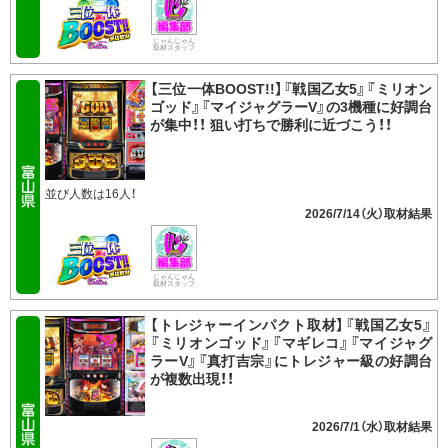
じゃんじゃん
取材スタッフ
【三位一体BOOST!!】『戦国乙女5』『ミリオン
ゴッド』『マイジャグラーV』の3機種に好調台
が集中！！ 狙い打ちで勝利に近づこう！！
並び人数は16人！
2026/7/14（火）
じゃんじゃん
取材スタッフ
【トレジャーインパクト取材】『戦国乙女5』
『ミリオンゴッド』『マギレコ』『マイジャグ
ラーV』『真打吉宗』にトレジャー級の好調台
が複数出現！！
2026/7/1（水）