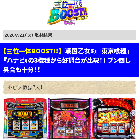
2026/7/21（火）
【三位一体BOOST!!】
『戦国乙女5』『東京喰種』
『ハナビ』の3機種から好調台が出現！！ ブン回し
具合も十分！！
並び人数は7人！