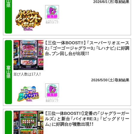
2026/6/1（月）
じゃんじゃん
取材スタッフ
【三位一体BOOST!!】『スーパーリオエース
2』『ゴーゴージャグラー3』『Lハナビ』に好調
台、ブン回し台が出現！！
並び人数は17人！
2026/5/30（土）
じゃんじゃん
取材スタッフ
【三位一体BOOST!!】定番の『ジャグラーガー
ルズ』と新台『バイオRE:3』『ビッグドリー
ム』に好調台が複数出現！！