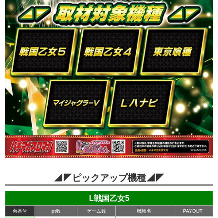
◢◤ピックアップ機種◢◤
L戦国乙女5
台番号
pt数
ゲーム数
機種名
PAYOUT