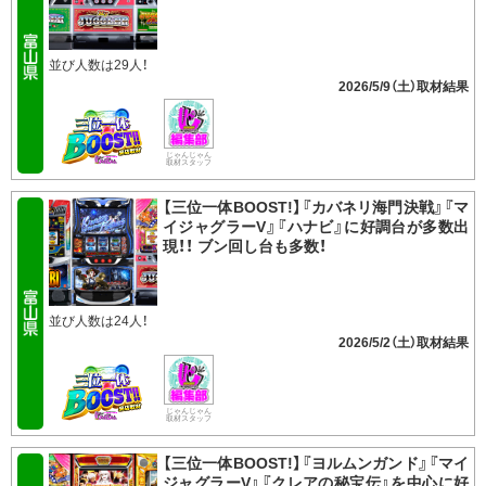
並び人数は29人！
2026/5/9（土）
じゃんじゃん
取材スタッフ
【三位一体BOOST!】『カバネリ海門決戦』『マ
イジャグラーV』『ハナビ』に好調台が多数出
現！！ ブン回し台も多数！
並び人数は24人！
2026/5/2（土）
じゃんじゃん
取材スタッフ
【三位一体BOOST!】『ヨルムンガンド』『マイ
ジャグラーV』『クレアの秘宝伝』を中心に好