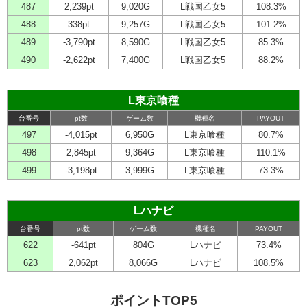
487
2,239pt
9,020G
L戦国乙女5
108.3%
488
338pt
9,257G
L戦国乙女5
101.2%
489
-3,790pt
8,590G
L戦国乙女5
85.3%
490
-2,622pt
7,400G
L戦国乙女5
88.2%
L東京喰種
台番号
pt数
ゲーム数
機種名
PAYOUT
497
-4,015pt
6,950G
L東京喰種
80.7%
498
2,845pt
9,364G
L東京喰種
110.1%
499
-3,198pt
3,999G
L東京喰種
73.3%
Lハナビ
台番号
pt数
ゲーム数
機種名
PAYOUT
622
-641pt
804G
Lハナビ
73.4%
623
2,062pt
8,066G
Lハナビ
108.5%
ポイントTOP5