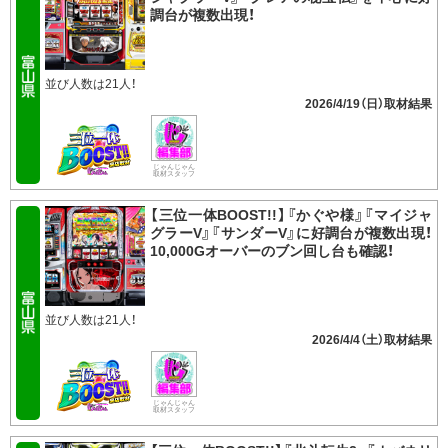
調台が複数出現！
並び人数は21人！
2026/4/19（日）
じゃんじゃん
取材スタッフ
【三位一体BOOST!!】『かぐや様』『マイジャ
グラーV』『サンダーV』に好調台が複数出現！
10,000Gオーバーのブン回し台も確認！
並び人数は21人！
2026/4/4（土）
じゃんじゃん
取材スタッフ