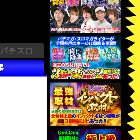
パチスロ
果