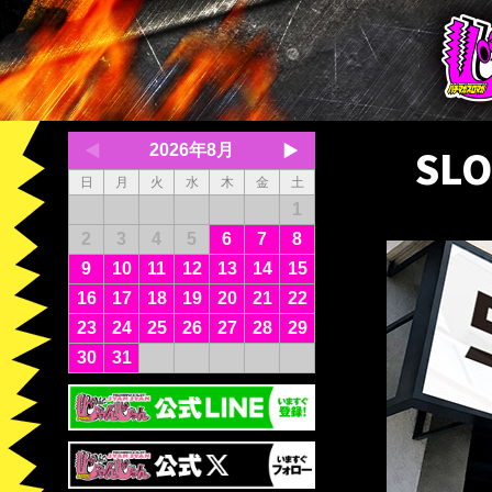
SL
2026年8月
日
月
火
水
木
金
土
1
2
3
4
5
6
7
8
9
10
11
12
13
14
15
16
17
18
19
20
21
22
23
24
25
26
27
28
29
30
31