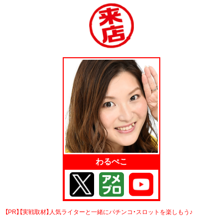
わるぺこ
【PR】【実戦取材】人気ライターと一緒にパチンコ・スロットを楽しもう♪