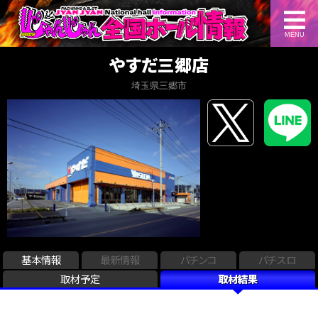
MENU
やすだ三郷店
埼玉県三郷市
基本情報
最新情報
パチンコ
パチスロ
取材予定
取材結果