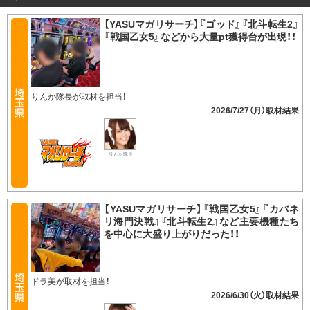
【YASUマガリサーチ】『ゴッド』『北斗転生2』
『戦国乙女5』などから大量pt獲得台が出現！！
りんか隊長が取材を担当！
2026/7/27（月）
りんか隊長
【YASUマガリサーチ】『戦国乙女5』『カバネ
リ海門決戦』『北斗転生2』など主要機種たち
を中心に大盛り上がりだった！！
ドラ美が取材を担当！
2026/6/30（火）