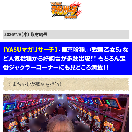
2026/7/9（木）
【YASUマガリサーチ】
『東京喰種』『戦国乙女5』な
ど人気機種から好調台が多数出現！！ もちろん定
番ジャグラーコーナーにも見どころ満載！！
くまちゃむが取材を担当！