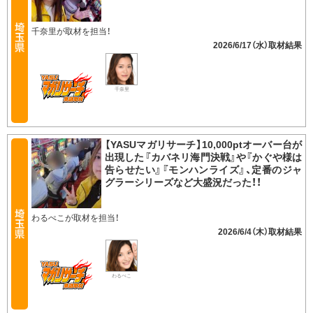
千奈里が取材を担当！
2026/6/17（水）
千奈里
【YASUマガリサーチ】10,000ptオーバー台が
出現した『カバネリ海門決戦』や『かぐや様は
告らせたい』『モンハンライズ』、定番のジャ
グラーシリーズなど大盛況だった！！
わるぺこが取材を担当！
2026/6/4（木）
わるぺこ