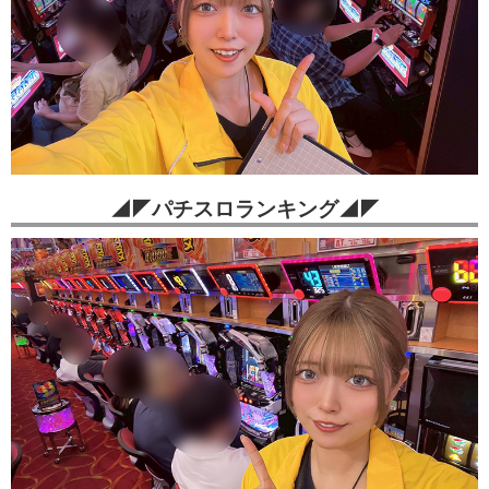
◢◤パチスロランキング◢◤