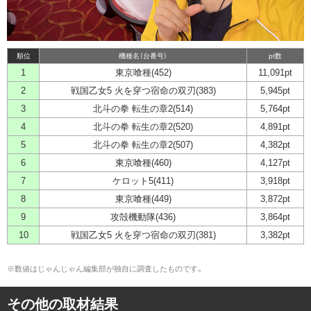
順位
機種名（台番号）
pt数
1
東京喰種(452)
11,091pt
2
戦国乙女5 火を穿つ宿命の双刃(383)
5,945pt
3
北斗の拳 転生の章2(514)
5,764pt
4
北斗の拳 転生の章2(520)
4,891pt
5
北斗の拳 転生の章2(507)
4,382pt
6
東京喰種(460)
4,127pt
7
ケロット5(411)
3,918pt
8
東京喰種(449)
3,872pt
9
攻殻機動隊(436)
3,864pt
10
戦国乙女5 火を穿つ宿命の双刃(381)
3,382pt
※数値はじゃんじゃん編集部が独自に調査したものです。
その他の取材結果