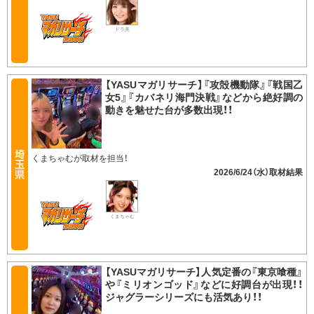
ドラ美
【YASUマガリサーチ】『攻殻機動隊』『戦国乙
女5』『カバネリ海門決戦』などから絶好調の
動きを魅せた台が多数出現！！
くまちゃむが取材を担当！
2026/6/24（水）
くまちゃむ
【YASUマガリサーチ】人気定番の『東京喰種』
や『ミリオンゴッド』などに好調台が出現！！
ジャグラーシリーズにも活気あり！！