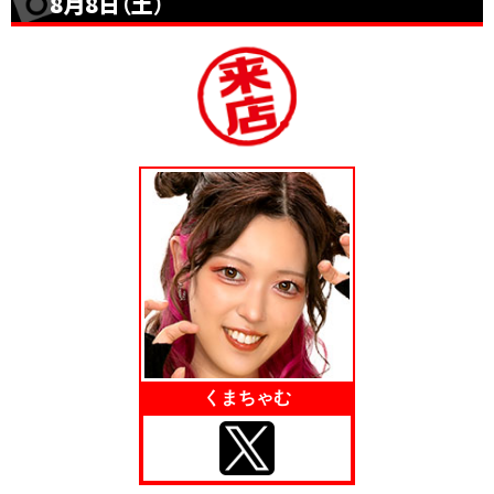
8月8日（土）
くまちゃむ