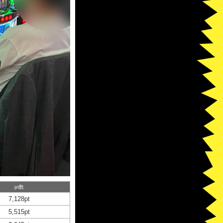
pt数
7,128pt
5,515pt