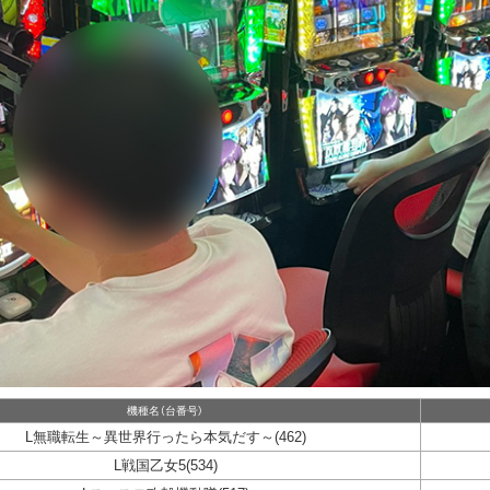
機種名（台番号）
L無職転生～異世界行ったら本気だす～(462)
L戦国乙女5(534)