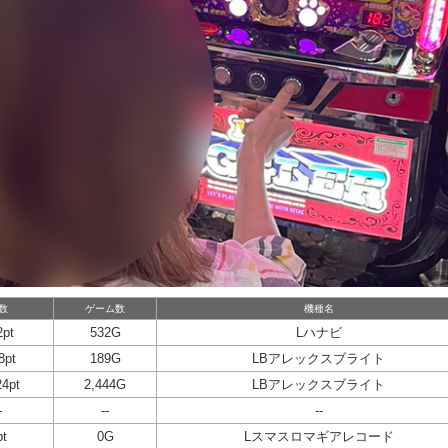
t数
ゲーム数
機種名
2pt
532G
Lハナビ
8pt
189G
LBアレックスブライト
24pt
2,444G
LBアレックスブライト
-
--
--
pt
0G
Lスマスロマギアレコード