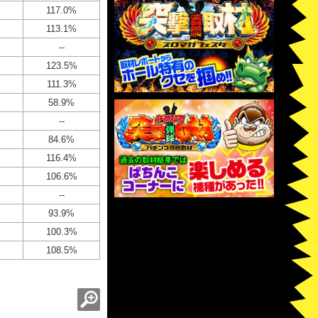
117.0%
113.1%
--
123.5%
111.3%
58.9%
--
84.6%
116.4%
106.6%
--
93.9%
100.3%
108.5%