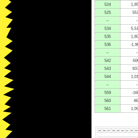
524
1,8
525
55
--
-
534
5,5
535
1,8
536
-1,9
--
-
542
-50
543
93
544
1,0
--
-
559
-16
560
46
561
1,0