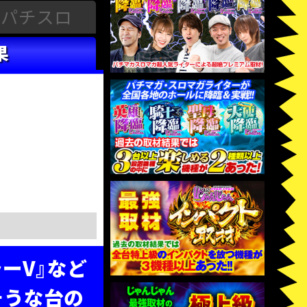
パチスロ
果
ーV』など
そうな台の