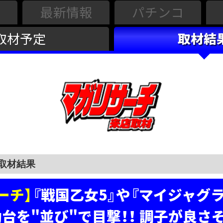
最新情報
パチンコ
取材予定
取材結
ーチ】
『戦国乙女5』や『マイジャグラ
台を"並び"で目撃！！ 調子が良さ