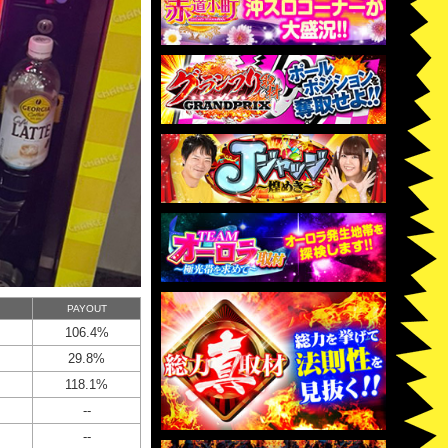
PAYOUT
106.4%
29.8%
118.1%
--
--