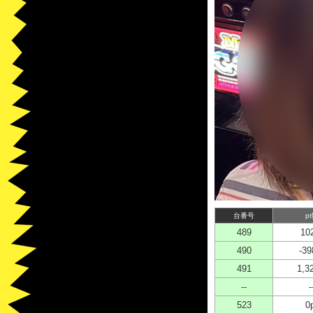
台番号
p
489
10
490
-39
491
1,3
--
-
523
0