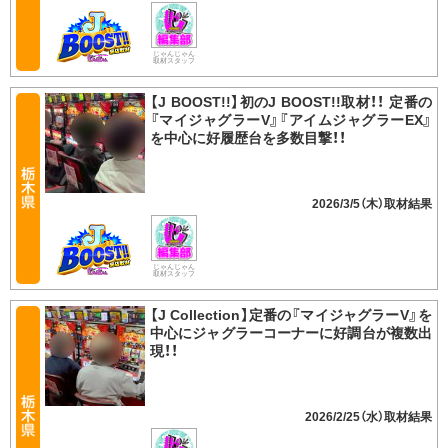
じゃんじゃん
取材スタッフ
【J BOOST!!】初のJ BOOST!!取材！！ 定番の
『マイジャグラーV』『アイムジャグラーEX』
を中心に好履歴台を多数目撃！！
2026/3/5（木）
じゃんじゃん
取材スタッフ
【J Collection】定番の『マイジャグラーV』を
中心にジャグラーコーナーに好調台が複数出
現！！
2026/2/25（水）