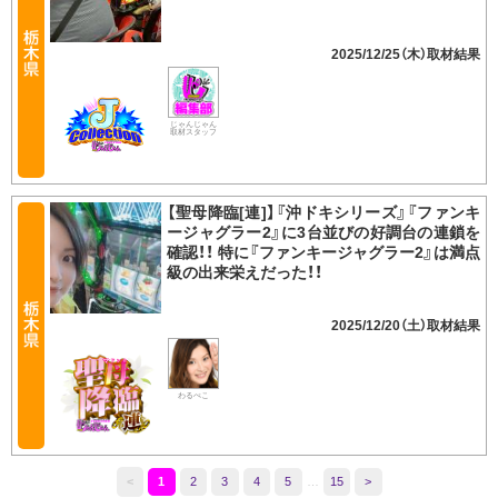
2025/12/25（木）
じゃんじゃん
取材スタッフ
【聖母降臨[連]】『沖ドキシリーズ』『ファンキ
ージャグラー2』に3台並びの好調台の連鎖を
確認！！ 特に『ファンキージャグラー2』は満点
級の出来栄えだった！！
2025/12/20（土）
わるぺこ
<
1
2
3
4
5
…
15
>