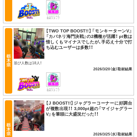
じゃんじゃん
取材スタッフ
【TWO TOP BOOST!!】『モンキーターンV』
『カバネリ海門決戦』の2機種が活躍！ pt数は
惜しくもマイナスでしたが、手応え十分で打
ち込むユーザーは多数！！
並び人数は18人！
2026/3/20（金）
じゃんじゃん
取材スタッフ
【J BOOST!!】ジャグラーコーナーに好調台
が複数出現！！ 3,000pt超の『マイジャグラー
V』を筆頭に大盛況だった！！
2026/3/25（水）