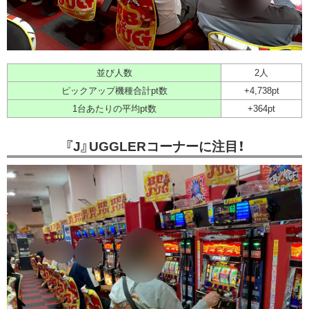
並び人数
2人
ピックアップ機種合計pt数
+4,738pt
1台あたりの平均pt数
+364pt
『J』UGGLERコーナーに注目！