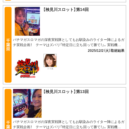
【検見川スロット】第14回
パチマガスロマガの深夜実戦隊としてもお馴染みのライター陣によるガ
チ実戦企画！ テーマはズバリ「特定日に立ち回って勝て！」。実戦機種自
由＆台移動もOKというルールの中で、彼らはどんな戦いをみせるのか！？
2025/12/2（火）
ドラ美
【検見川スロット】第13回
パチマガスロマガの深夜実戦隊としてもお馴染みのライター陣によるガ
チ実戦企画！ テーマはズバリ「特定日に立ち回って勝て！」。実戦機種自