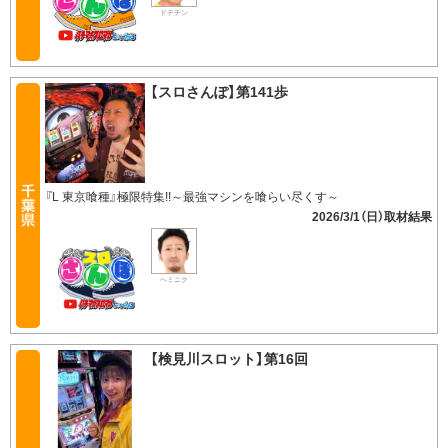
ドテチン
【スロさんぽ】第141歩
『L 東京喰種』極限特集!!～最強マシンを喰らい尽くす～
2026/3/1（日）
ヘミニク
【検見川スロット】第16回