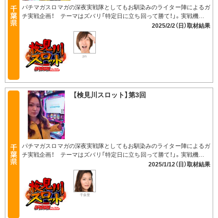
パチマガスロマガの深夜実戦隊としてもお馴染みのライター陣によるガ
チ実戦企画！ テーマはズバリ「特定日に立ち回って勝て！」。実戦機種自
由＆台移動もOKというルールの中で、彼らはどんな戦いをみせるのか！？
2025/2/2（日）
jin
【検見川スロット】第3回
パチマガスロマガの深夜実戦隊としてもお馴染みのライター陣によるガ
チ実戦企画！ テーマはズバリ「特定日に立ち回って勝て！」。実戦機種自
由＆台移動もOKというルールの中で、彼らはどんな戦いをみせるのか！？
2025/1/12（日）
千奈里