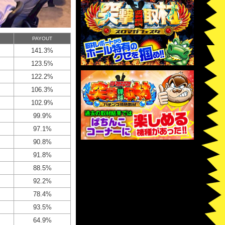
PAYOUT
141.3%
123.5%
122.2%
106.3%
102.9%
99.9%
97.1%
90.8%
91.8%
88.5%
92.2%
78.4%
93.5%
64.9%