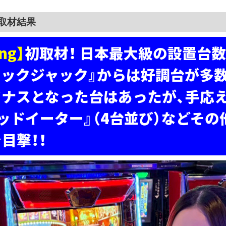
ing】
初取材！ 日本最大級の設置台数
ックジャック』からは好調台が多数出
ナスとなった台はあったが、手応え
ッドイーター』（4台並び）などその
目撃！！