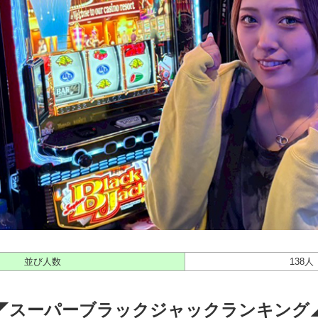
並び人数
138人
◤スーパーブラックジャックランキング