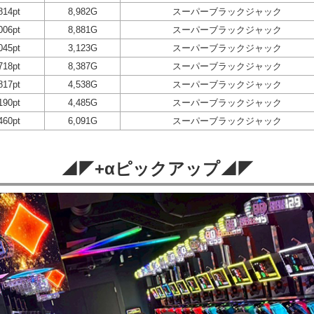
814pt
8,982G
スーパーブラックジャック
006pt
8,881G
スーパーブラックジャック
045pt
3,123G
スーパーブラックジャック
718pt
8,387G
スーパーブラックジャック
817pt
4,538G
スーパーブラックジャック
190pt
4,485G
スーパーブラックジャック
460pt
6,091G
スーパーブラックジャック
◢◤+αピックアップ◢◤