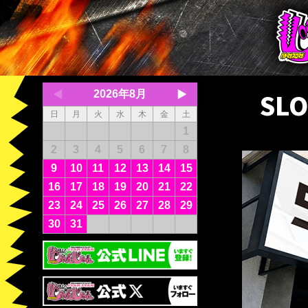
SL
2026年8月
日
月
火
水
木
金
土
1
2
3
4
5
6
7
8
9
10
11
12
13
14
15
16
17
18
19
20
21
22
23
24
25
26
27
28
29
30
31