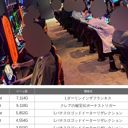
ゲーム数
機種名
pt
7,114G
Lダーリンインザフランキス
t
9,118G
クレアの秘宝伝ボーナストリガー
pt
5,852G
Lパチスロゴッドイーターリザレクション
t
4,554G
Lパチスロゴッドイーターリザレクション
3,502G
Lパチスロゴッドイーターリザレクション