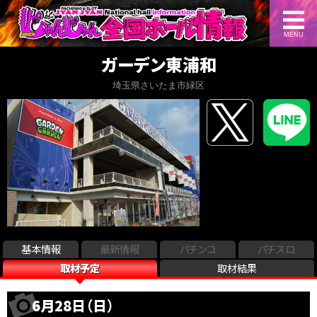
MENU
ガーデン東浦和
埼玉県さいたま市緑区
基本情報
最新情報
パチンコ
パチスロ
取材予定
取材結果
6月28日（日）