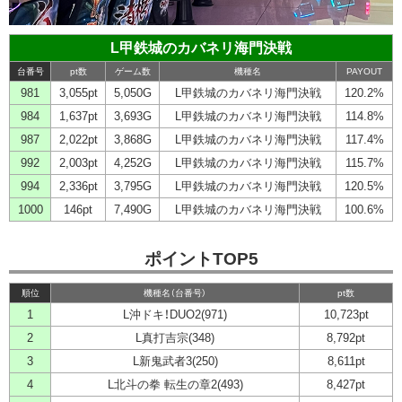
L甲鉄城のカバネリ海門決戦
台番号
pt数
ゲーム数
機種名
PAYOUT
981
3,055pt
5,050G
L甲鉄城のカバネリ海門決戦
120.2%
984
1,637pt
3,693G
L甲鉄城のカバネリ海門決戦
114.8%
987
2,022pt
3,868G
L甲鉄城のカバネリ海門決戦
117.4%
992
2,003pt
4,252G
L甲鉄城のカバネリ海門決戦
115.7%
994
2,336pt
3,795G
L甲鉄城のカバネリ海門決戦
120.5%
1000
146pt
7,490G
L甲鉄城のカバネリ海門決戦
100.6%
ポイントTOP5
順位
機種名（台番号）
pt数
1
L沖ドキ！DUO2(971)
10,723pt
2
L真打吉宗(348)
8,792pt
3
L新鬼武者3(250)
8,611pt
4
L北斗の拳 転生の章2(493)
8,427pt