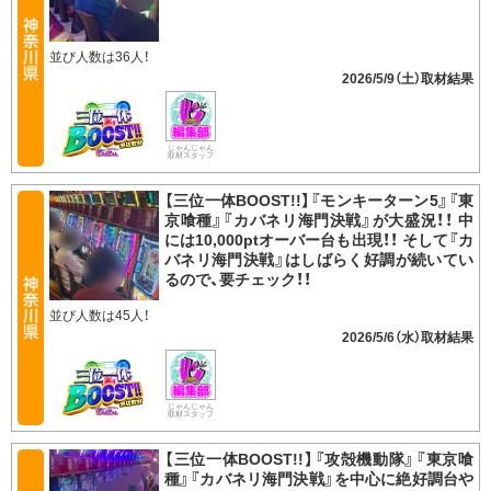
並び人数は36人！
2026/5/9（土）
じゃんじゃん
取材スタッフ
【三位一体BOOST!!】『モンキーターン5』『東
京喰種』『カバネリ海門決戦』が大盛況！！ 中
には10,000ptオーバー台も出現！！ そして『カ
バネリ海門決戦』はしばらく好調が続いてい
るので、要チェック！！
並び人数は45人！
2026/5/6（水）
じゃんじゃん
取材スタッフ
【三位一体BOOST!!】『攻殻機動隊』『東京喰
種』『カバネリ海門決戦』を中心に絶好調台や