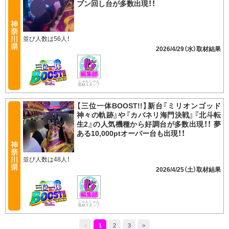
ブン回し台が多数出現！！
並び人数は56人！
2026/4/29（水）
じゃんじゃん
取材スタッフ
【三位一体BOOST!!】新台『ミリオンゴッド
神々の軌跡』や『カバネリ海門決戦』『北斗転
生2』の人気機種から好調台が多数出現！！ 夢
ある10,000ptオーバー台も出現！！
並び人数は48人！
2026/4/25（土）
じゃんじゃん
取材スタッフ
<
1
2
3
>