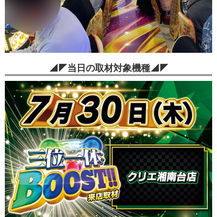
◢◤当日の取材対象機種◢◤