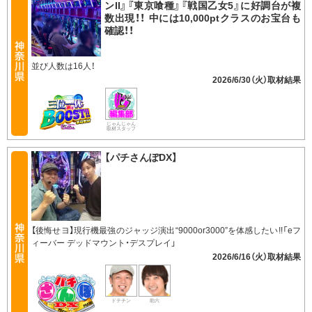
ンII』『東京喰種』『戦国乙女5』に好調台が複
数出現！！ 中には10,000ptクラスのお宝台も
確認！！
並び人数は16人！
2026/6/30（火）
じゃんじゃん
取材スタッフ
【パチさんぽDX】
【後悔せヨ】現行機最強のジャッジ演出“9000or3000”を体感したい!!「eフ
ィーバー デッドマウント・デスプレイ」
2026/6/16（火）
ドテチン
助六