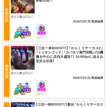
多数出現！！
並び人数は22人！
2026/7/20（月）
じゃんじゃん
取材スタッフ
【三位一体BOOST!!】『からくりサーカス2』
『ミリオンゴッド』『カバネリ海門決戦』の3機
種を中心に店内大盛況！！ 10,000ptに迫るお
宝台も出現！
並び人数は22人！
2026/7/14（火）
じゃんじゃん
取材スタッフ
【三位一体BOOST!!】新台『からくりサーカス