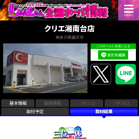
MENU
クリエ湘南台店
神奈川県藤沢市
このホールと友達になる
基本情報
最新情報
パチンコ
パチスロ
取材予定
取材結果