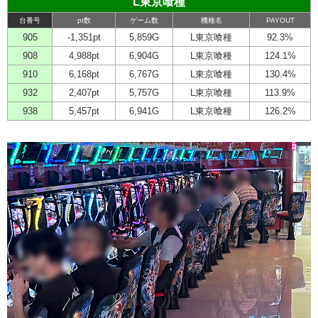
L東京喰種
台番号
pt数
ゲーム数
機種名
PAYOUT
905
-1,351pt
5,859G
L東京喰種
92.3%
908
4,988pt
6,904G
L東京喰種
124.1%
910
6,168pt
6,767G
L東京喰種
130.4%
932
2,407pt
5,757G
L東京喰種
113.9%
938
5,457pt
6,941G
L東京喰種
126.2%