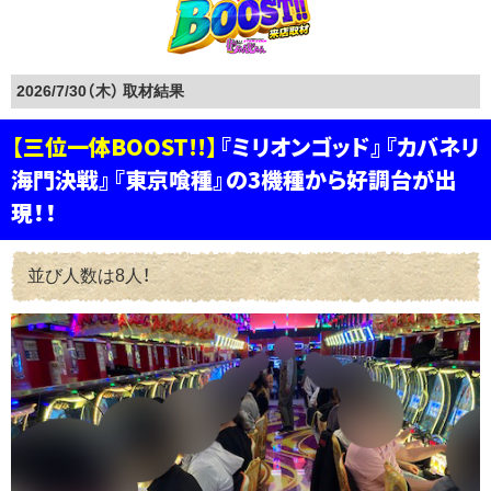
2026/7/30（木）
【三位一体BOOST!!】
『ミリオンゴッド』『カバネリ
海門決戦』『東京喰種』の3機種から好調台が出
現！！
並び人数は8人！