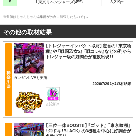
5
L東京リベンジャーズ(455)
8,219pt
※数値はじゃんじゃん編集部が独自に調査したものです。
その他の取材結果
【トレジャーインパクト取材】定番の『東京喰
種』や『戦国乙女5』『戦コレ6』などの列から
トレジャー級の好調台が複数出現！！
ガンガンLIVEも実施！
2026/7/29（水）
じゃんじゃん
取材スタッフ
【三位一体BOOST!!】『ゴッド』『東京喰種』
『沖ドキ！BLACK』の3機種を中心に好調台が