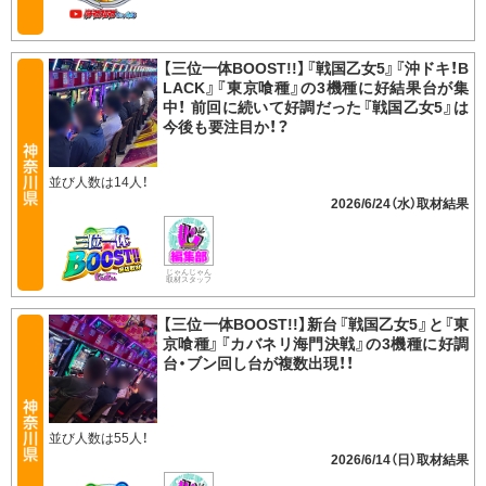
【三位一体BOOST!!】『戦国乙女5』『沖ドキ！B
LACK』『東京喰種』の3機種に好結果台が集
中！ 前回に続いて好調だった『戦国乙女5』は
今後も要注目か！？
並び人数は14人！
2026/6/24（水）
じゃんじゃん
取材スタッフ
【三位一体BOOST!!】新台『戦国乙女5』と『東
京喰種』『カバネリ海門決戦』の3機種に好調
台・ブン回し台が複数出現！！
並び人数は55人！
2026/6/14（日）