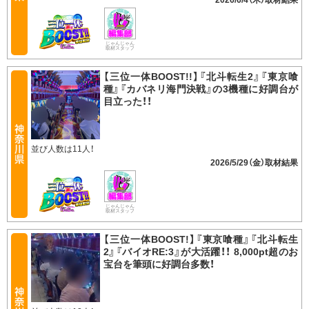
2026/6/4（木）
じゃんじゃん
取材スタッフ
【三位一体BOOST!!】『北斗転生2』『東京喰
種』『カバネリ海門決戦』の3機種に好調台が
目立った！！
並び人数は11人！
2026/5/29（金）
じゃんじゃん
取材スタッフ
【三位一体BOOST!】『東京喰種』『北斗転生
2』『バイオRE:3』が大活躍！！ 8,000pt超のお
宝台を筆頭に好調台多数！