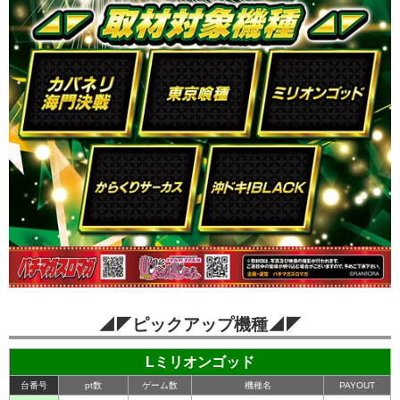
◢◤ピックアップ機種◢◤
Lミリオンゴッド
台番号
pt数
ゲーム数
機種名
PAYOUT