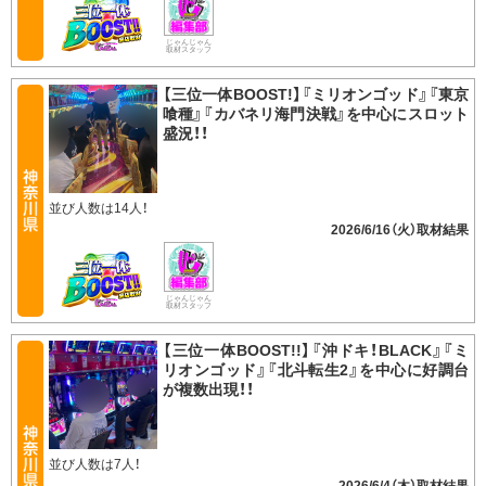
じゃんじゃん
取材スタッフ
【三位一体BOOST!】『ミリオンゴッド』『東京
喰種』『カバネリ海門決戦』を中心にスロット
盛況！！
並び人数は14人！
2026/6/16（火）
じゃんじゃん
取材スタッフ
【三位一体BOOST!!】『沖ドキ！BLACK』『ミ
リオンゴッド』『北斗転生2』を中心に好調台
が複数出現！！
並び人数は7人！