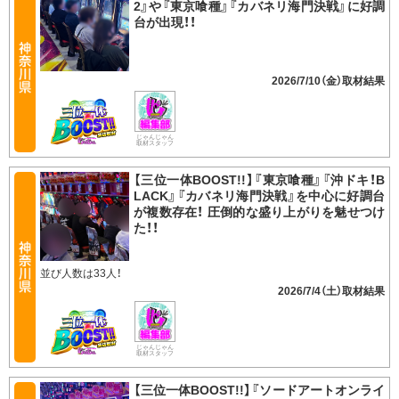
2』や『東京喰種』『カバネリ海門決戦』に好調
台が出現！！
2026/7/10（金）
じゃんじゃん
取材スタッフ
【三位一体BOOST!!】『東京喰種』『沖ドキ！B
LACK』『カバネリ海門決戦』を中心に好調台
が複数存在！ 圧倒的な盛り上がりを魅せつけ
た！！
並び人数は33人！
2026/7/4（土）
じゃんじゃん
取材スタッフ
【三位一体BOOST!!】『ソードアートオンライ