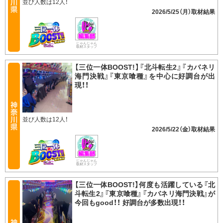
並び人数は12人！
2026/5/25（月）
じゃんじゃん
取材スタッフ
【三位一体BOOST!】『北斗転生2』『カバネリ
海門決戦』『東京喰種』を中心に好調台が出
現！！
並び人数は12人！
2026/5/22（金）
じゃんじゃん
取材スタッフ
【三位一体BOOST!】何度も活躍している『北
斗転生2』『東京喰種』『カバネリ海門決戦』が
今回もgood！！ 好調台が多数出現！！