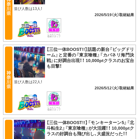
並び人数は13人！
2026/5/19（火）
じゃんじゃん
取材スタッフ
【三位一体BOOST!!】話題の新台『ビッグドリ
ーム』と定番の『東京喰種』『カバネリ海門決
戦』に好調台出現！！ 10,000ptクラスのお宝台
も目撃！
並び人数は22人！
2026/5/12（火）
じゃんじゃん
取材スタッフ
【三位一体BOOST!!】『モンキーターン5』『北
斗転生2』『東京喰種』が大活躍！！ 10,000ptク
ラスの好調台も飛び出し、大盛況だった！！