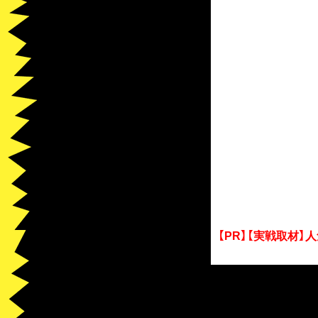
【PR】【実戦取材