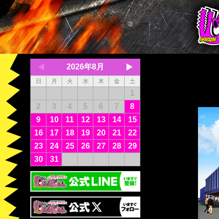
2026年8月
日
月
火
水
木
金
土
1
2
3
4
5
6
7
8
9
10
11
12
13
14
15
16
17
18
19
20
21
22
23
24
25
26
27
28
29
30
31