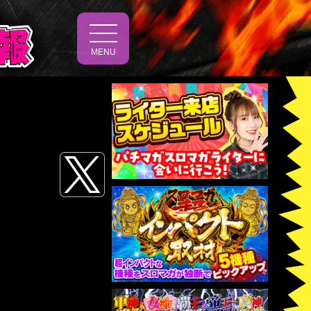
t
o
MENU
g
g
l
e
n
a
v
i
g
a
t
i
o
n