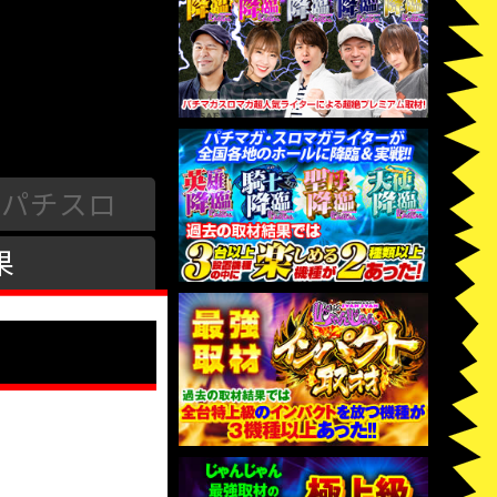
パチスロ
果