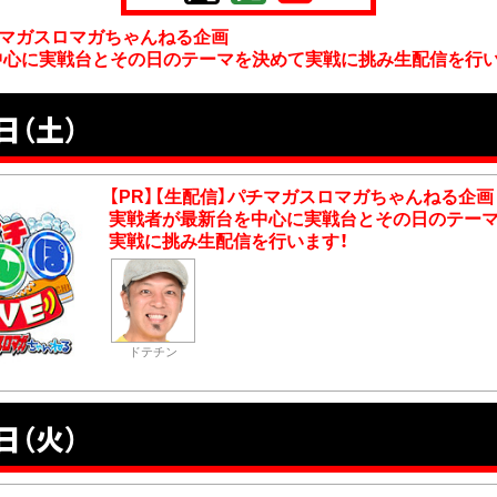
パチマガスロマガちゃんねる企画
中心に実戦台とその日のテーマを決めて実戦に挑み生配信を行い
日（土）
【PR】【生配信】パチマガスロマガちゃんねる企画
実戦者が最新台を中心に実戦台とその日のテー
実戦に挑み生配信を行います！
ドテチン
日（火）