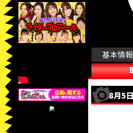
基本情報
8月5日