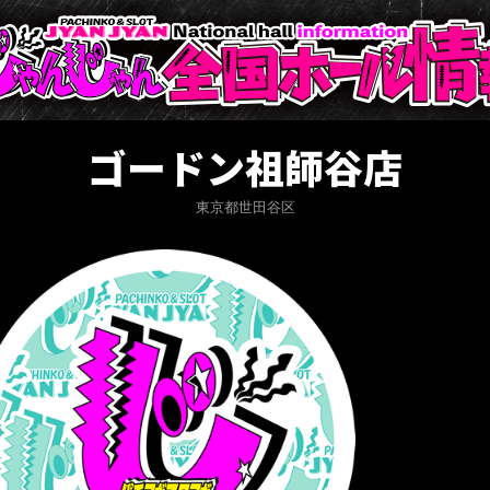
ゴードン祖師谷店
東京都世田谷区