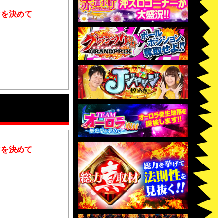
マを決めて
マを決めて