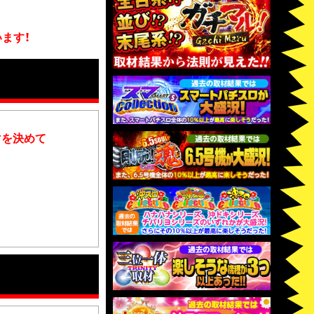
ます！
マを決めて